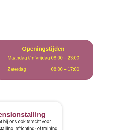
Openingstijden
Maandag t/m Vrijdag
08:00 – 23:00
Zaterdag
08:00 – 17:00
ensionstalling
t bij ons ook terecht voor
alling, africhting- of training