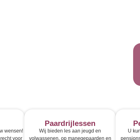
Paardrijlessen
P
uw wensen!
Wij bieden les aan jeugd en
U kun
recht voor
volwassenen, op manegepaarden en
pensionst