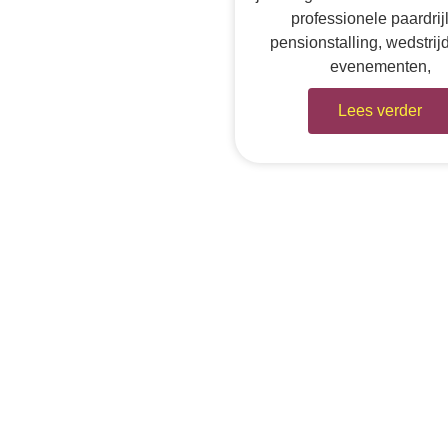
professionele paardrij
pensionstalling, wedstrij
evenementen,
Lees verder