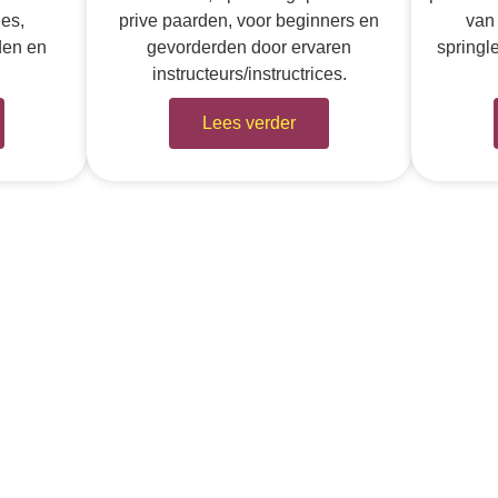
les,
prive paarden, voor beginners en
van 
den en
gevorderden door ervaren
springl
instructeurs/instructrices.
Lees verder