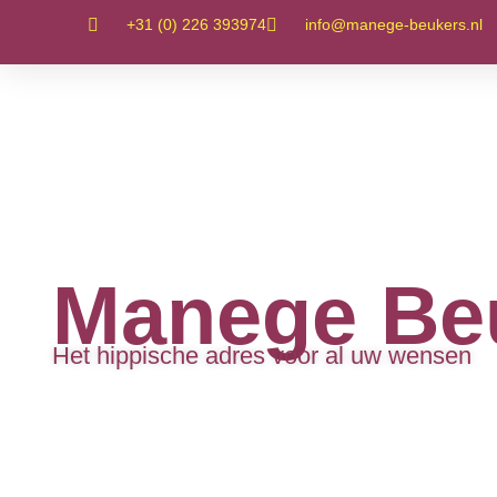
+31 (0) 226 393974
info@manege-beukers.nl
Manege Be
Het hippische adres voor al uw wensen