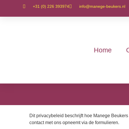
+31 (0) 226 393974
info@manege-beukers.nl
Home
Dit privacybeleid beschrijft hoe Manege Beukers 
contact met ons opneemt via de formulieren.