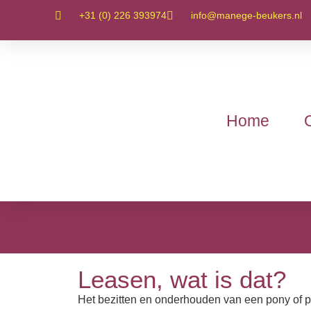
+31 (0) 226 393974
info@manege-beukers.nl
Home
Leasen, wat is dat?
Het bezitten en onderhouden van een pony of pa