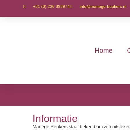
+31 (0) 226 393974
info@manege-beukers.nl
Home
Informatie
Manege Beukers staat bekend om zijn uitsteken