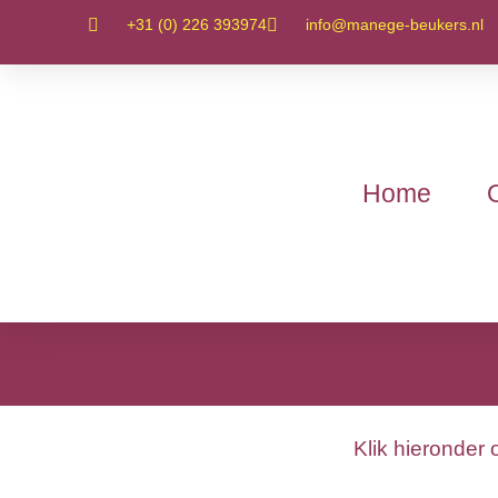
+31 (0) 226 393974
info@manege-beukers.nl
Home
Klik hieronder 