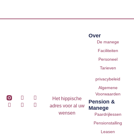
Over
De manege
Faciliteiten
Personeel
Tarieven
privacybeleid
Algemene
Voorwaarden
Het hippische
Pension &
adres voor al uw
Manege
wensen
Paardrijlessen
Pensionstalling
Leasen