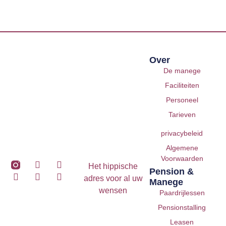
Over
De manege
Faciliteiten
Personeel
Tarieven
privacybeleid
Algemene
Voorwaarden
Het hippische
Pension &
adres voor al uw
Manege
wensen
Paardrijlessen
Pensionstalling
Leasen