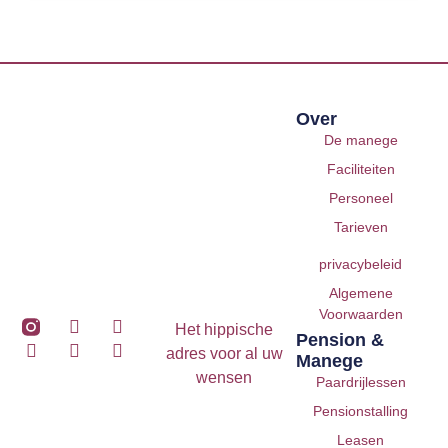
Over
De manege
Faciliteiten
Personeel
Tarieven
privacybeleid
Algemene
Voorwaarden
Het hippische
Pension &
adres voor al uw
Manege
wensen
Paardrijlessen
Pensionstalling
Leasen