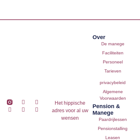
Over
De manege
Faciliteiten
Personeel
Tarieven
privacybeleid
Algemene
Voorwaarden
Het hippische
Pension &
adres voor al uw
Manege
wensen
Paardrijlessen
Pensionstalling
Leasen