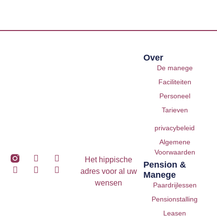
Over
De manege
Faciliteiten
Personeel
Tarieven
privacybeleid
Algemene
Voorwaarden
Het hippische
Pension &
adres voor al uw
Manege
wensen
Paardrijlessen
Pensionstalling
Leasen