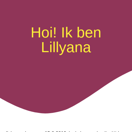
Hoi! Ik ben
Lillyana